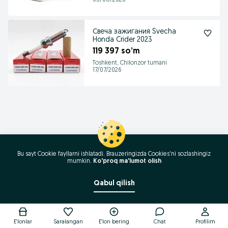
05/08/2026
Свеча зажигания Svecha
Honda Crider 2023
119 397 so’m
Toshkent, Chilonzor tumani
17/07/2026
Bu sayt Cookie fayllarni ishlatadi. Brauzeringizda Cookies'ni sozlashingiz
mumkin.
Ko'proq ma'lumot olish
Qabul qilish
Qo'ng'iroq / SMS
E'lonlar
Saralangan
E'lon bering
Chat
Profilim