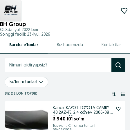
BH Group
OLXda
iyul, 2022
beri
So'nggi faollik 23-iyul, 2026
Barcha e’lonlar
Biz haqimizda
Kontaktlar
Bo'limni tanlash
BIZ 2 E'LON TOPDIK
Капот KAPOT TOYOTA CAMRY-
40 2AZ-FE, 2,4 объем 2006-08 г
Камри -40
3 940 101 so’m
Toshkent, Chilonzor tumani